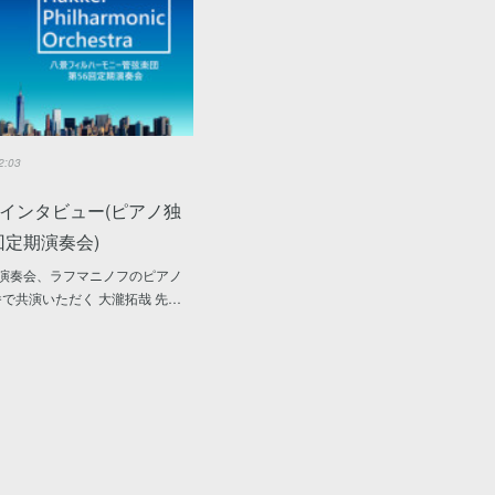
2:03
インタビュー(ピアノ独
6回定期演奏会)
期演奏会、ラフマニノフのピアノ
番で共演いただく 大瀧拓哉 先…