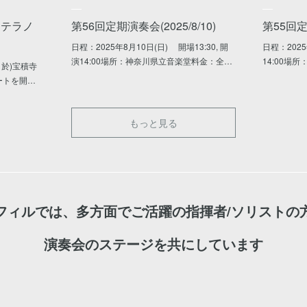
nテラノ
第56回定期演奏会(2025/8/10)
第55回定期
日程：2025年8月10日(日) 開場13:30, 開
日程：2025
演14:00場所：神奈川県立音楽堂料金：全…
14:00場
場 於)宝積寺
ートを開…
もっと見る
フィルでは、多方面でご活躍の指揮者/ソリストの
演奏会のステージを共にしています