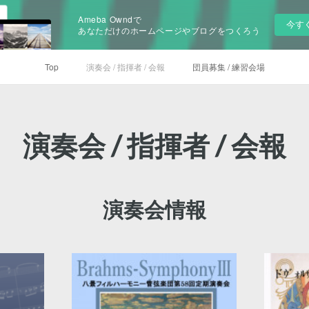
Ameba Owndで
今す
あなただけのホームページやブログをつくろう
Top
演奏会 / 指揮者 / 会報
団員募集 / 練習会場
演奏会 / 指揮者 / 会報
演奏会情報