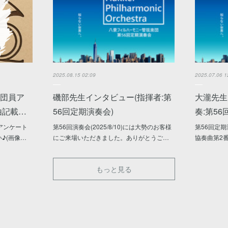
2025.08.15 02:09
2025.07.06 1
団員ア
磯部先生インタビュー(指揮者:第
大瀧先生
由記載…
56回定期演奏会)
奏:第5
アンケート
第56回演奏会(2025/8/10)には大勢のお客様
第56回定
♪(画像…
にご来場いただきました。ありがとうご…
協奏曲第2
もっと見る