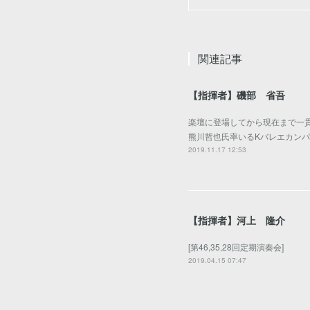
関連記事
【指揮者】磯部 省吾
楽壇に登場してから現在まで一貫
熊川哲也氏率いるKバレエカン
2019.11.17 12:53
【指揮者】河上 隆介
[第46,35,28回定期演奏会]
2019.04.15 07:47