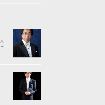
9月、
ラを…