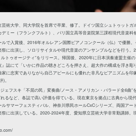
立芸術大学、同大学院を首席で卒業、修了。ドイツ国立シュトゥットガ
カデミー（フランクフルト）、パリ国立高等音楽院第三課程現代音楽科
ールで入賞後、2016年オルレアン国際ピアノコンクール（仏）で優勝
楽祭に出演し、ソロリサイタルや現代音楽のアンサンブルなどを行う。2
ィルトゥオージティ”をリリース。帰国後、2020年に日本演奏連盟主催
友』誌にて「いかに作品の聴きどころを押さえ、超大作の構成を浮き彫
曲家に忠実でありながら自己アピールにも優れた非凡なピアニズムを印
評)。
ク・ジェフスキ「不屈の民」変奏曲/ノース・アメリカン・バラード全6曲
選ばれるなど、各誌で高い評価を得ている。現在東京を拠点に古典から現
ールサマーフェスティバル、神奈川県民ホールCxCシリーズ、両国アー
祭に出演している。2020-2024年度、愛知県立芸術大学非常勤講師
no.com/