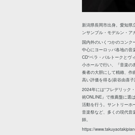
新潟県長岡市出身。愛知県
ンサンブル・モデルン・ア
国内外のいくつかのコンク
中心にヨーロッパ各地の音
CD“ベラ・バルトークとヴ
小ホールで行い、『音楽の
奏者の大胆にして精緻、作
高い評価を得る(萩谷由喜子
2024年には“フレデリッ
術ONLINE』で推薦盤に
活動を行う。サントリーホ
音楽祭など、多くの現代音楽
師。
https://www.takuyaotakipia