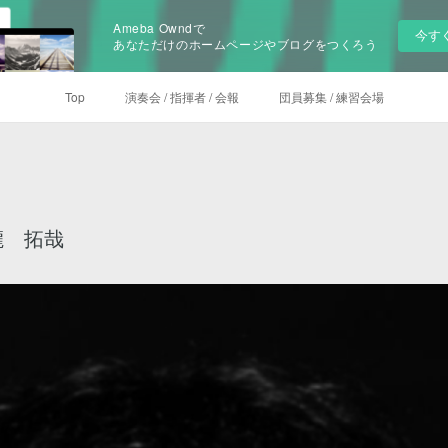
Ameba Owndで
今す
あなただけのホームページやブログをつくろう
Top
演奏会 / 指揮者 / 会報
団員募集 / 練習会場
瀧 拓哉