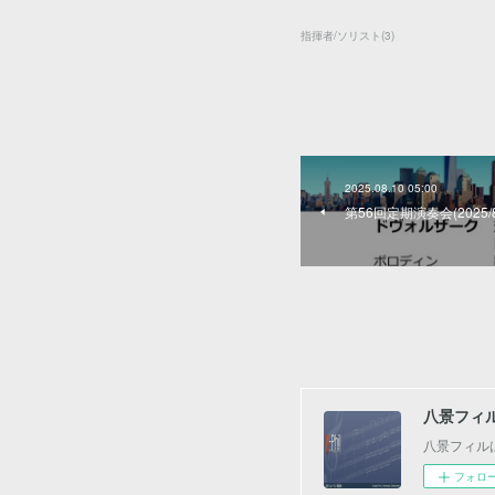
指揮者/ソリスト
(
3
)
2025.08.10 05:00
第56回定期演奏会(2025/8
八景フィ
八景フィル
フォロ