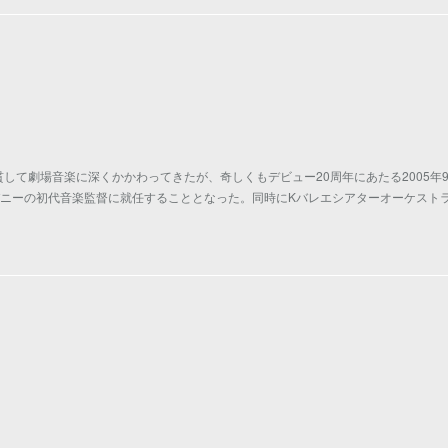
して劇場音楽に深くかかわってきたが、奇しくもデビュー20周年にあたる2005年
パニーの初代音楽監督に就任することとなった。同時にKバレエシアターオーケスト